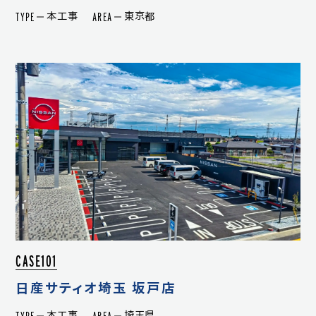
TYPE
AREA
本工事
東京都
CASE101
日産サティオ埼玉 坂戸店
TYPE
AREA
本工事
埼玉県