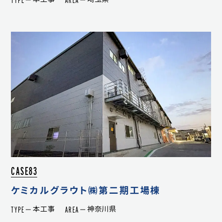
CASE83
ケミカルグラウト㈱第二期工場棟
TYPE
AREA
本工事
神奈川県