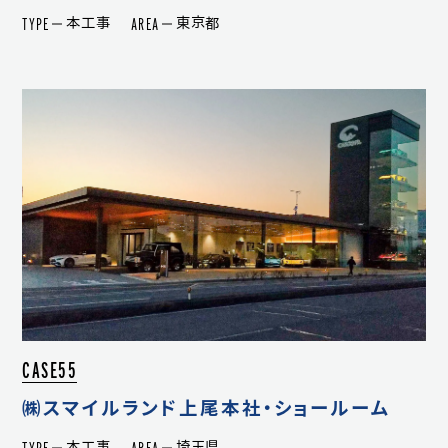
TYPE
AREA
本工事
東京都
CASE55
㈱スマイルランド上尾本社・ショールーム
TYPE
AREA
本工事
埼玉県